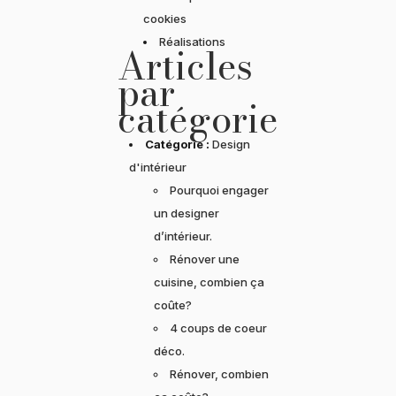
cookies
Réalisations
Articles
par
catégorie
Catégorie :
Design
d'intérieur
Pourquoi engager
un designer
d’intérieur.
Rénover une
cuisine, combien ça
coûte?
4 coups de coeur
déco.
Rénover, combien